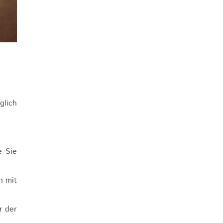
glich
e Sie
n mit
r der