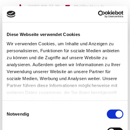
04192 819 37-20
Mail@zuHaus.de
Diese Webseite verwendet Cookies
Wir verwenden Cookies, um Inhalte und Anzeigen zu
Suchanfrage
personalisieren, Funktionen für soziale Medien anbieten
zu können und die Zugriffe auf unsere Website zu
analysieren. Außerdem geben wir Informationen zu Ihrer
Verwendung unserer Website an unsere Partner für
soziale Medien, Werbung und Analysen weiter. Unsere
GmbH
Partner führen diese Informationen möglicherweise mit
Wieseneck 34
weiteren Daten zusammen, die Sie ihnen bereitgestellt
24632 Heidmoor
haben oder die sie im Rahmen Ihrer Nutzung der Dienste
gesammelt haben.
Einwilligungsauswahl
Tel.:
04192 819 37-20
Notwendig
Fax:
04192 819 37-21