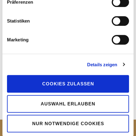
E-Mail:
Mail@zuHaus.de
Präferenzen
Statistiken
Marketing
Details zeigen
COOKIES ZULASSEN
AUSWAHL ERLAUBEN
NUR NOTWENDIGE COOKIES
zuHaus.de
|
Impressum
|
Datenschutz
|
Widerrufsbelehrung