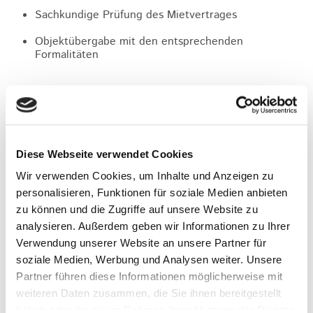
Sachkundige Prüfung des Mietvertrages
Objektübergabe mit den entsprechenden
Formalitäten
Eine kleine Auswahl der aktuellen und bereits
vermittelten Immobilien finden Sie unter Angebote
Diese Webseite verwendet Cookies
Wir verwenden Cookies, um Inhalte und Anzeigen zu
Angebote
personalisieren, Funktionen für soziale Medien anbieten
zu können und die Zugriffe auf unsere Website zu
analysieren. Außerdem geben wir Informationen zu Ihrer
Verwendung unserer Website an unsere Partner für
soziale Medien, Werbung und Analysen weiter. Unsere
Partner führen diese Informationen möglicherweise mit
Diskrete Vermittlung durch Eintrag in unsere
Suchkundendatei
weiteren Daten zusammen, die Sie ihnen bereitgestellt
haben oder die sie im Rahmen Ihrer Nutzung der Dienste